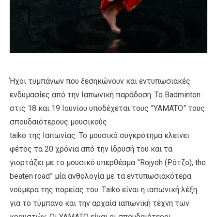
Ήχοι τυμπάνων που ξεσηκώνουν και εντυπωσιακές
ενδυμασίες από την Ιαπωνική παράδοση. Το Βadminton
στις 18 και 19 Ιουνίου υποδέχεται τους ”YAMATO” τους
σπουδαιότερους μουσικούς
taiko της Ιαπωνίας. Το μουσικό συγκρότημα κλείνει
φέτος τα 20 χρόνια από την ίδρυσή του και τα
γιορτάζει με το μουσικό υπερθέαμα ”Rojyoh (Ρότζο), the
beaten road” μία ανθολογία με τα εντυπωσιακότερα
νούμερα της πορείας του. Τaiko είναι η ιαπωνική λέξη
για το τύμπανο και την αρχαία ιαπωνική τέχνη των
κρουστών. Οι YAMATO είναι οι σπουδαιότεροι