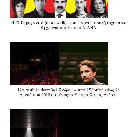
«170 Τετραγωνικά (moonwalk)» του Γιωργή Τσουρή έρχεται για
8η χρονιά στο Θέατρο ΔΙΑΝΑ
12ο Διεθνές Φεστιβάλ Άνδρου – Από 25 Ιουλίου έως 24
Αυγούστου 2026 στο Ανοιχτό Θέατρο Χώρας Άνδρου