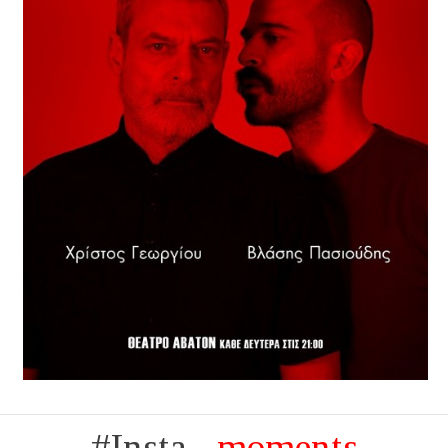
#Insta...
moments