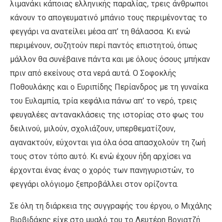
λιμανάκι κάποιας ελληνικής παραλίας, τρεις άνθρωποι
κάνουν το απογευματινό μπάνιο τους περιμένοντας το
φεγγάρι να ανατείλει μέσα απ’ τη θάλασσα. Κι ενώ
περιμένουν, συζητούν περί παντός επιστητού, όπως
μάλλον θα συνέβαινε πάντα και με όλους όσους μπήκαν
πριν από εκείνους στα νερά αυτά. Ο Σοφοκλής
Ποθουλάκης και ο Ευριπίδης Περίανδρος με τη γυναίκα
του Ευλαμπία, τρία κεφάλια πάνω απ’ το νερό, τρεις
φευγαλέες αντανακλάσεις της ιστορίας στο φως του
δειλινού, μιλούν, σχολιάζουν, υπερθεματίζουν,
αγανακτούν, εύχονται για όλα όσα απασχολούν τη ζωή
τους στον τόπο αυτό. Κι ενώ έχουν ήδη αρχίσει να
έρχονται ένας ένας ο χορός των πανηγυριστών, το
φεγγάρι ολόγιομο ξεπροβάλλει στον ορίζοντα.
Σε όλη τη διάρκεια της συγγραφής του έργου, ο Μιχάλης
Βιρβιδάκης είχε στο μυαλό του το Λευτέρη Βογιατζή