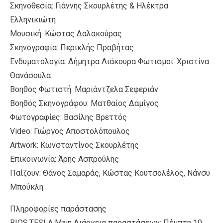
Σκηνοθεσία: Γιάννης Σκουρλέτης & Ηλέκτρα
Ελληνικιώτη
Μουσική: Κώστας Δαλακούρας
Σκηνογραφία: Περικλής Πραβήτας
Eνδυματολογία: Δήμητρα Λιάκουρα Φωτισμοί: Χριστίνα
Θανάσουλα
Βοηθος Φωτιστή: Μαριάντζελα Σεφεριάν
Βοηθός Σκηνογράφου: Ματθαίος Δαμίγος
Φωτογραφίες: Βασίλης Βρεττός
Video: Γιώργος Αποστολόπουλος
Artwork: Κωνσταντίνος Σκουρλέτης
Επικοινωνία: Άρης Ασπρούλης
Παίζουν: Θάνος Σαμαράς, Κώστας Κουτσολέλος, Νάνσυ
Μπούκλη
Πληροφορίες παράστασης
BIOS.TESLA Main Διάρκεια παραστάσεων: Πέμπτη 10