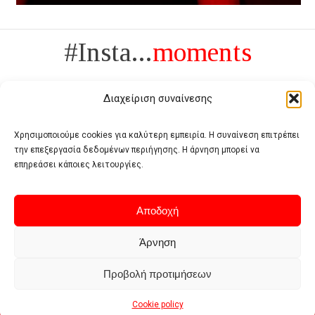
#Insta...
moments
Διαχείριση συναίνεσης
Χρησιμοποιούμε cookies για καλύτερη εμπειρία. Η συναίνεση επιτρέπει
την επεξεργασία δεδομένων περιήγησης. Η άρνηση μπορεί να
Πολυτέλεια δεν είναι το αντίθετο της ανέχειας, είναι το αντίθετο της
επηρεάσει κάποιες λειτουργίες.
χυδαιότητας
- Coco Chanel -
Αποδοχή
Άρνηση
Προβολή προτιμήσεων
Home
Terms of use
Privacy policy
Cookie policy
Contact
Cookie policy
© 2026 - Deluxe. All Rights Reserved.