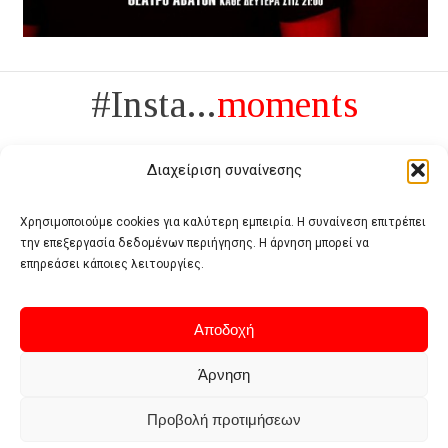
#Insta...
moments
Διαχείριση συναίνεσης
Χρησιμοποιούμε cookies για καλύτερη εμπειρία. Η συναίνεση επιτρέπει
την επεξεργασία δεδομένων περιήγησης. Η άρνηση μπορεί να
Πολυτέλεια δεν είναι το αντίθετο της ανέχειας, είναι το αντίθετο της
επηρεάσει κάποιες λειτουργίες.
χυδαιότητας
- Coco Chanel -
Αποδοχή
Άρνηση
Προβολή προτιμήσεων
Home
Terms of use
Privacy policy
Cookie policy
Contact