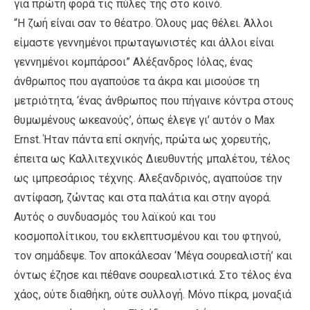
για πρώτη φορά τις πύλες της στο κοινό.
“Η ζωή είναι σαν το θέατρο. Όλους μας θέλει. Άλλοι
είμαστε γεννημένοι πρωταγωνιστές και άλλοι είναι
γεννημένοι κομπάρσοι” Αλέξανδρος Ιόλας, ένας
άνθρωπος που αγαπούσε τα άκρα και μισούσε τη
μετριότητα, ‘ένας άνθρωπος που πήγαινε κόντρα στους
θυμωμένους ωκεανούς’, όπως έλεγε γι’ αυτόν ο Max
Ernst. Ήταν πάντα επί σκηνής, πρώτα ως χορευτής,
έπειτα ως Καλλιτεχνικός Διευθυντής μπαλέτου, τέλος
ως ιμπρεσάριος τέχνης. Αλεξανδρινός, αγαπούσε την
αντίφαση, ζώντας και στα παλάτια και στην αγορά.
Αυτός ο συνδυασμός του λαϊκού και του
κοσμοπολίτικου, του εκλεπτυσμένου και του φτηνού,
τον σημάδεψε. Τον αποκάλεσαν ‘Μέγα σουρεαλιστή’ και
όντως έζησε και πέθανε σουρεαλιστικά. Στο τέλος ένα
χάος, ούτε διαθήκη, ούτε συλλογή. Μόνο πίκρα, μοναξιά