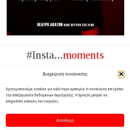
#Insta...
moments
Διαχείριση συναίνεσης
Χρησιμοποιούμε cookies για καλύτερη εμπειρία. Η συναίνεση επιτρέπει
την επεξεργασία δεδομένων περιήγησης. Η άρνηση μπορεί να
Πολυτέλεια δεν είναι το αντίθετο της ανέχειας, είναι το αντίθετο της
επηρεάσει κάποιες λειτουργίες.
χυδαιότητας
- Coco Chanel -
Αποδοχή