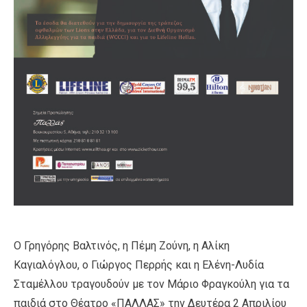
O Γρηγόρης Βαλτινός, η Πέμη Ζούνη, η Αλίκη
Καγιαλόγλου, ο Γιώργος Περρής και η Ελένη-Λυδία
Σταμέλλου τραγουδούν με τον Μάριο Φραγκούλη για τα
παιδιά στο Θέατρο «ΠΑΛΛΑΣ» την Δευτέρα 2 Απριλίου