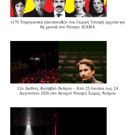
«170 Τετραγωνικά (moonwalk)» του Γιωργή Τσουρή έρχεται για
8η χρονιά στο Θέατρο ΔΙΑΝΑ
12ο Διεθνές Φεστιβάλ Άνδρου – Από 25 Ιουλίου έως 24
Αυγούστου 2026 στο Ανοιχτό Θέατρο Χώρας Άνδρου