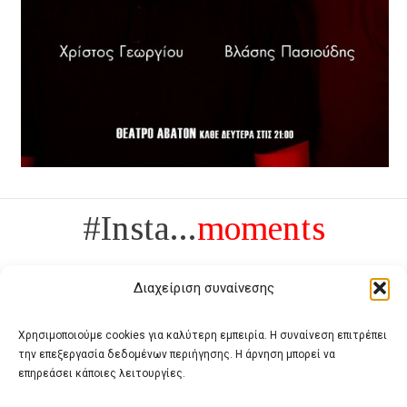
#Insta...
moments
Διαχείριση συναίνεσης
Χρησιμοποιούμε cookies για καλύτερη εμπειρία. Η συναίνεση επιτρέπει
την επεξεργασία δεδομένων περιήγησης. Η άρνηση μπορεί να
Πολυτέλεια δεν είναι το αντίθετο της ανέχειας, είναι το αντίθετο της
επηρεάσει κάποιες λειτουργίες.
χυδαιότητας
- Coco Chanel -