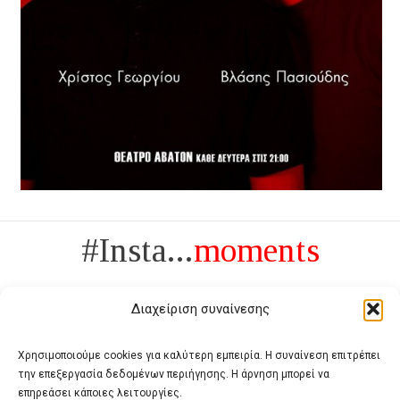
#Insta...
moments
Διαχείριση συναίνεσης
Χρησιμοποιούμε cookies για καλύτερη εμπειρία. Η συναίνεση επιτρέπει
την επεξεργασία δεδομένων περιήγησης. Η άρνηση μπορεί να
Πολυτέλεια δεν είναι το αντίθετο της ανέχειας, είναι το αντίθετο της
επηρεάσει κάποιες λειτουργίες.