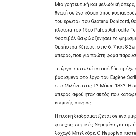
Μια γοητευτική και μελωδική όπερα,
θεατή σε ένα κόσμο όπου κυριαρχούν
του έρωτα» του Gaetano Donizetti, θ
πλαίσια του 15ου Pafos Aphrodite F
Φεστιβάλ θα φιλοξενήσει το φημισμέ
Ορχήστρα Κύπρου, στις 6, 7 και 8 Σ
όπερας, που για πρώτη φορά παρουσι
Το έργο αποτελείται από δύο πράξεις
βασισμένο στο έργο του Eugène Scribe
στο Μιλάνο στις 12 Μάιου 1832. Η ό
όπερας αφού ήταν αυτός που κατάφερ
κωμικής όπερας.
Η πλοκή διαδραματίζεται σε ένα μικ
φτωχός χωρικός Νεμορίνο για την όμ
λοχαγό Μπελκόρε. Ο Νεμορίνο πιστεύε