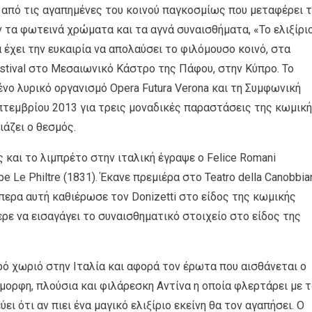
 από τις αγαπημένες του κοινού παγκοσμίως που μεταφέρει 
 τα φωτεινά χρώματα και τα αγνά συναισθήματα, «Το ελιξίρι
α έχει την ευκαιρία να απολαύσει το φιλόμουσο κοινό, στα
estival στο Μεσαιωνικό Κάστρο της Πάφου, στην Κύπρο. Το
νο λυρικό οργανισμό Opera Futura Verona και τη Συμφωνική
επτεμβρίου 2013 για τρεις μοναδικές παραστάσεις της κωμικ
άζει ο θεσμός.
 και το λιμπρέτο στην ιταλική έγραψε ο Felice Romani
 Le Philtre (1831). Έκανε πρεμιέρα στο Teatro della Canobbia
περα αυτή καθιέρωσε τον Donizetti στο είδος της κωμικής
ε να εισαγάγει το συναισθηματικό στοιχείο στο είδος της
ρό χωριό στην Ιταλία και αφορά τον έρωτα που αισθάνεται ο
ορφη, πλούσια και φιλάρεσκη Αντίνα η οποία φλερτάρει με 
ι ότι αν πιει ένα μαγικό ελιξίριο εκείνη θα τον αγαπήσει. Ο