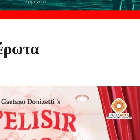
 έρωτα