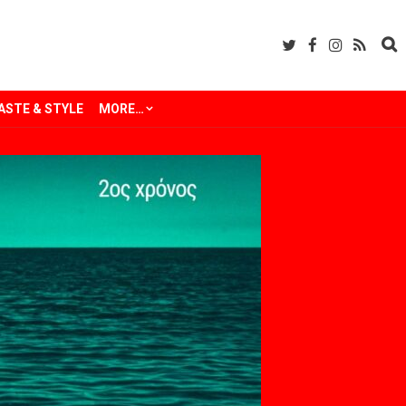
ASTE & STYLE
MORE…