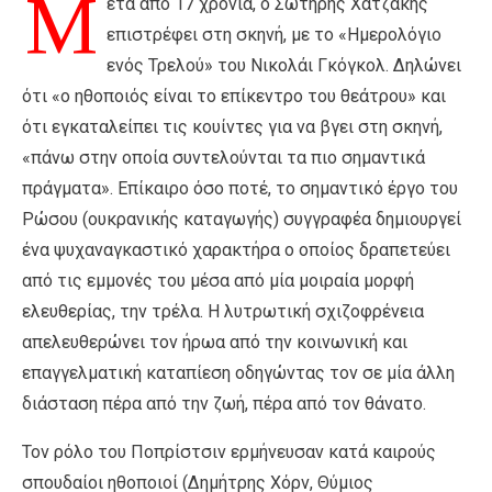
Μ
ετά από 17 χρόνια, ο Σωτήρης Χατζάκης
επιστρέφει στη σκηνή, με το «Ημερολόγιο
ενός Τρελού» του Νικολάι Γκόγκολ. Δηλώνει
ότι «ο ηθοποιός είναι το επίκεντρο του θεάτρου» και
ότι εγκαταλείπει τις κουίντες για να βγει στη σκηνή,
«πάνω στην οποία συντελούνται τα πιο σημαντικά
πράγματα». Επίκαιρο όσο ποτέ, το σημαντικό έργο του
Ρώσου (ουκρανικής καταγωγής) συγγραφέα δημιουργεί
ένα ψυχαναγκαστικό χαρακτήρα ο οποίος δραπετεύει
από τις εμμονές του μέσα από μία μοιραία μορφή
ελευθερίας, την τρέλα. Η λυτρωτική σχιζοφρένεια
απελευθερώνει τον ήρωα από την κοινωνική και
επαγγελματική καταπίεση οδηγώντας τον σε μία άλλη
διάσταση πέρα από την ζωή, πέρα από τον θάνατο.
Τον ρόλο του Ποπρίστσιν ερμήνευσαν κατά καιρούς
σπουδαίοι ηθοποιοί (Δημήτρης Χόρν, Θύμιος