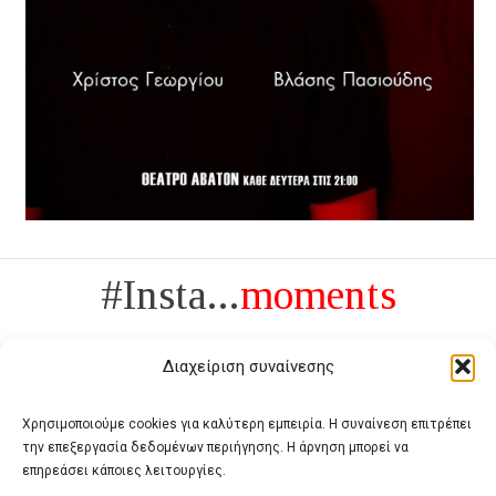
#Insta...
moments
Διαχείριση συναίνεσης
Χρησιμοποιούμε cookies για καλύτερη εμπειρία. Η συναίνεση επιτρέπει
την επεξεργασία δεδομένων περιήγησης. Η άρνηση μπορεί να
Πολυτέλεια δεν είναι το αντίθετο της ανέχειας, είναι το αντίθετο της
επηρεάσει κάποιες λειτουργίες.
χυδαιότητας