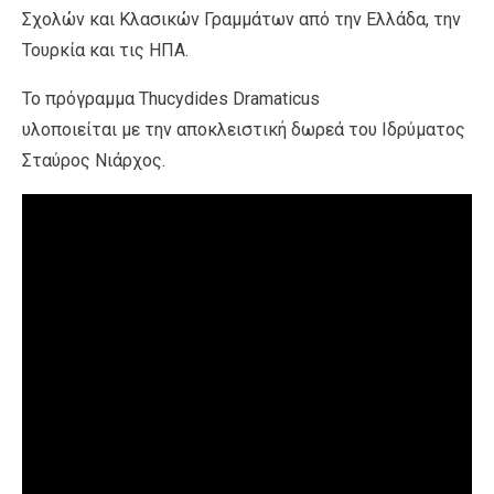
Σχολών και Κλασικών Γραμμάτων από την Ελλάδα, την
Τουρκία και τις ΗΠΑ.
Το πρόγραμμα Thucydides Dramaticus
υλοποιείται με την αποκλειστική δωρεά του Ιδρύματος
Σταύρος Νιάρχος.