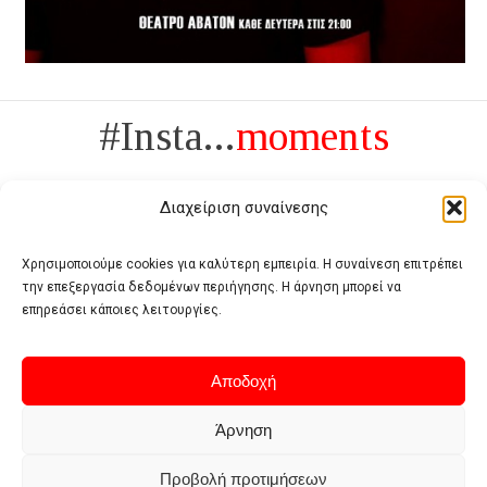
#Insta...
moments
Διαχείριση συναίνεσης
Χρησιμοποιούμε cookies για καλύτερη εμπειρία. Η συναίνεση επιτρέπει
την επεξεργασία δεδομένων περιήγησης. Η άρνηση μπορεί να
Πολυτέλεια δεν είναι το αντίθετο της ανέχειας, είναι το αντίθετο της
επηρεάσει κάποιες λειτουργίες.
χυδαιότητας
- Coco Chanel -
Αποδοχή
Άρνηση
Προβολή προτιμήσεων
Home
Terms of use
Privacy policy
Cookie policy
Contact