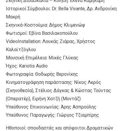
Σκηνική Διδασκαλία – Κίνηση: Έλενα Καμηλάρη
Ιστορικοί Σύμβουλοι: Dr. Bella Vivante, Δρ. Ανδρονίκη
Μακρή
Σκηνικά-Κοστούμια: Δήμος Κλιμενώφ
Φωτισμοί: Εβίνα Βασιλακοπούλου
VideoInstallation: Λουκάς Ζιάρας, Χρήστος
Καλαϊτζόγλου
Μουσική Επιμέλεια: Μικές Γλύκας
Ήχος: Kariotis Audio
Φωτογραφία: Θοδωρής Βερονίκης
Κινηματογράφηση παράστασης: Νίκος Λερός
(Σκηνοθεσία), Στέλιος Δάγκας & Κώστας Τούντας
(Οπερατέρ), Ειρήνη Χατζή (Μοντάζ)
Υπεύθυνος Επικοινωνίας: Άρης Ασπρούλης
Υπεύθυνος Παραγωγής: Γιώργος Τζιαμπίρης
Ηθοποιοί: σπουδαστές και απόφοιτοι Δραματικών