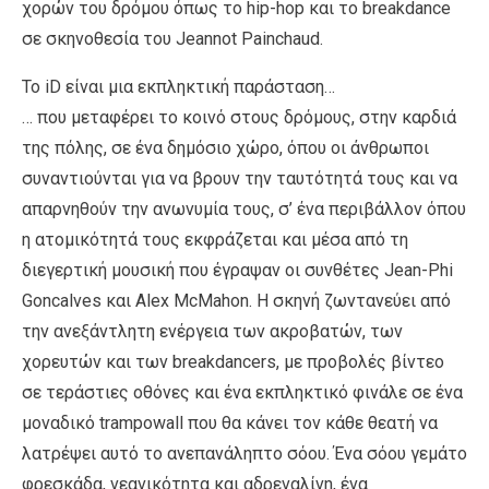
χορών του δρόμου όπως το hip-hop και το breakdance
σε σκηνοθεσία του Jeannot Painchaud.
Το iD είναι μια εκπληκτική παράσταση…
… που μεταφέρει το κοινό στους δρόμους, στην καρδιά
της πόλης, σε ένα δημόσιο χώρο, όπου οι άνθρωποι
συναντιούνται για να βρουν την ταυτότητά τους και να
απαρνηθούν την ανωνυμία τους, σ’ ένα περιβάλλον όπου
η ατομικότητά τους εκφράζεται και μέσα από τη
διεγερτική μουσική που έγραψαν οι συνθέτες Jean-Phi
Goncalves και Alex McMahon. Η σκηνή ζωντανεύει από
την ανεξάντλητη ενέργεια των ακροβατών, των
χορευτών και των breakdancers, με προβολές βίντεο
σε τεράστιες οθόνες και ένα εκπληκτικό φινάλε σε ένα
μοναδικό trampowall που θα κάνει τον κάθε θεατή να
λατρέψει αυτό το ανεπανάληπτο σόου. Ένα σόου γεμάτο
φρεσκάδα, νεανικότητα και αδρεναλίνη, ένα