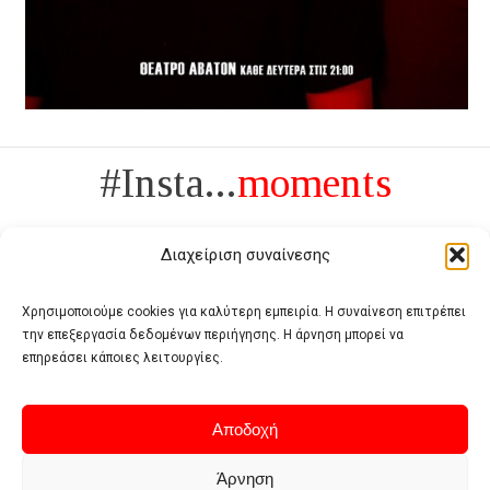
#Insta...
moments
Διαχείριση συναίνεσης
Χρησιμοποιούμε cookies για καλύτερη εμπειρία. Η συναίνεση επιτρέπει
την επεξεργασία δεδομένων περιήγησης. Η άρνηση μπορεί να
Πολυτέλεια δεν είναι το αντίθετο της ανέχειας, είναι το αντίθετο της
επηρεάσει κάποιες λειτουργίες.
χυδαιότητας
- Coco Chanel -
Αποδοχή
Άρνηση