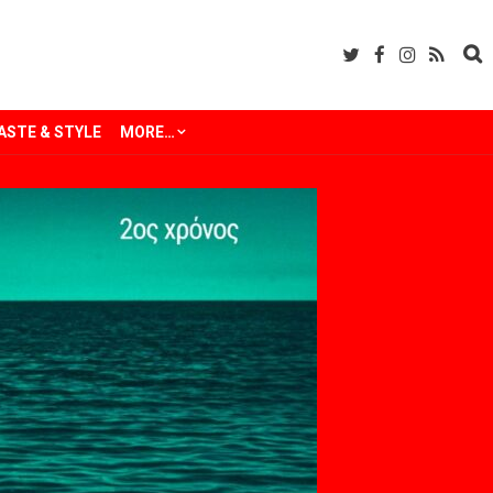
ASTE & STYLE
MORE…