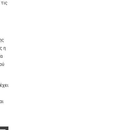
 τις
ης
ς η
θα
ού
έχει
αι