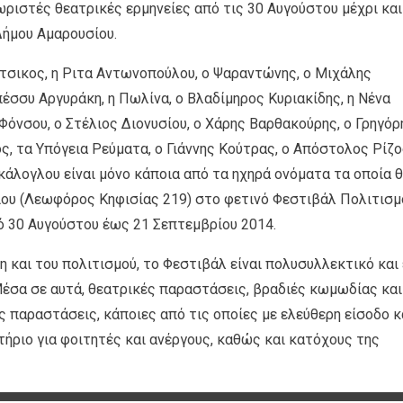
ωριστές θεατρικές ερμηνείες από τις 30 Αυγούστου μέχρι και
Δήμου Αμαρουσίου.
ύτσικος, η Ριτα Αντωνοπούλου, ο Ψαραντώνης, ο Μιχάλης
πέσσυ Αργυράκη, η Πωλίνα, ο Βλαδίμηρος Κυριακίδης, η Νένα
 Φόνσου, ο Στέλιος Διονυσίου, ο Χάρης Βαρθακούρης, ο Γρηγόρ
, τα Υπόγεια Ρεύματα, ο Γιάννης Κούτρας, ο Απόστολος Ρίζο
άλογλου είναι μόνο κάποια από τα ηχηρά ονόματα τα οποία 
ιου (Λεωφόρος Κηφισίας 219) στο φετινό Φεστιβάλ Πολιτισμ
ό 30 Αυγούστου έως 21 Σεπτεμβρίου 2014.
νη και του πολιτισμού, το Φεστιβάλ είναι πολυσυλλεκτικό και 
Μέσα σε αυτά, θεατρικές παραστάσεις, βραδιές κωμωδίας και
ς παραστάσεις, κάποιες από τις οποίες με ελεύθερη είσοδο κ
τήριο για φοιτητές και ανέργους, καθώς και κατόχους της