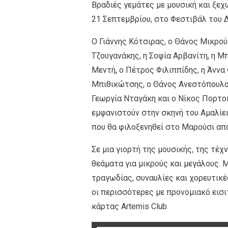
Βραδιές γεμάτες με μουσική και ξεχ
21 Σεπτεμβρίου, στο Φεστιβάλ του 
Ο Γιάννης Κότσιρας, ο Θάνος Μικρο
Τζουγανάκης, η Σοφία Αρβανίτη, η Μ
Μεντή, ο Πέτρος Φιλιππίδης, η Άννα
Μπιθικώτσης, ο Θάνος Ανεστόπουλος
Γεωργία Νταγάκη και ο Νίκος Πορτοκ
εμφανιστούν στην σκηνή του Αμαλίε
που θα φιλοξενηθεί στο Μαρούσι απ
Σε μια γιορτή της μουσικής, της τέχ
θεάματα για μικρούς και μεγάλους. 
τραγωδίας, συναυλίες και χορευτικέ
οι περισσότερες με προνομιακό εισι
κάρτας Artemis Club.