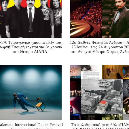
«170 Τετραγωνικά (moonwalk)» του
12ο Διεθνές Φεστιβάλ Άνδρου – 
ιωργή Τσουρή έρχεται για 8η χρονιά
25 Ιουλίου έως 24 Αυγούστου 20
στο Θέατρο ΔΙΑΝΑ
στο Ανοιχτό Θέατρο Χώρας Άνδρ
alamata International Dance Festival
Το πολυθεματικό φεστιβάλ «ΠΑ