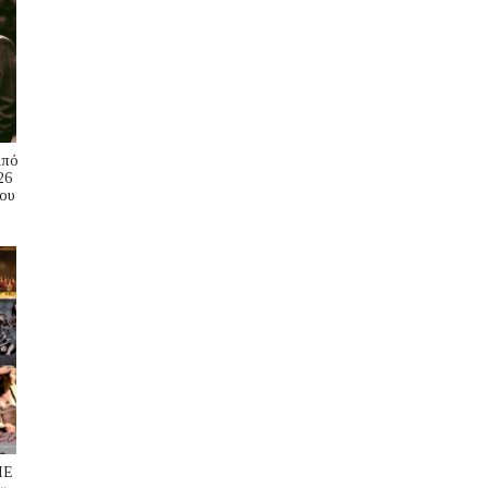
Από
26
ου
ΜΕ