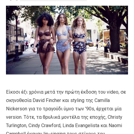
Είκοσι έξι χρόνια μετά την πρώτη έκδοση του video, σε
σκηνοθεσία David Fincher και styling της Camilla
Nickerson για το τραγούδι ύμνο των ’90s, έρχεται μία
νersion. Τότε, τα θρυλικά μοντέλα της εποχής, Christy
Turlington, Cindy Crawford, Linda Evangelista και Naomi
Campbell έκαναν lip-singing τους στίχους του