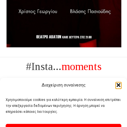
#Insta...
moments
Διαχείριση συναίνεσης
Χρησιμοποιούμε cookies για καλύτερη εμπειρία. Η συναίνεση επιτρέπει
την επεξεργασία δεδομένων περιήγησης. Η άρνηση μπορεί να
Πολυτέλεια δεν είναι το αντίθετο της ανέχειας, είναι το αντίθετο της
επηρεάσει κάποιες λειτουργίες.
χυδαιότητας
- Coco Chanel -