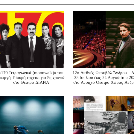
«170 Τετραγωνικά (moonwalk)» του
12ο Διεθνές Φεστιβάλ Άνδρου – 
ιωργή Τσουρή έρχεται για 8η χρονιά
25 Ιουλίου έως 24 Αυγούστου 20
στο Θέατρο ΔΙΑΝΑ
στο Ανοιχτό Θέατρο Χώρας Άνδρ