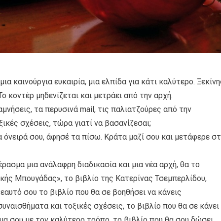
 μια καινούργια ευκαιρία, μια ελπίδα για κάτι καλύτερο. Ξεκίν
ο κοντέρ μηδενίζεται και μετράει από την αρχή.
μνήσεις, τα περυσινά mail, τις παλιατζούρες από την
ικές σχέσεις, τώρα γιατί να βασανίζεσαι;
 όνειρά σου, άφησέ τα πίσω. Κράτα μαζί σου και μετάφερε σ
ρασμα μια ανάλαφρη διαδικασία και μια νέα αρχή, θα το
ικής Μπουγάδας», το βιβλίο της Κατερίνας Τσεμπερλίδου,
εαυτό σου το βιβλίο που θα σε βοηθήσει να κάνεις
υναισθήματα και τοξικές σχέσεις, το βιβλίο που θα σε κάνει
μα σου με τον καλύτερο τρόπο, το βιβλίο που θα σου δώσει