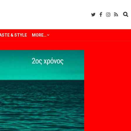
ASTE & STYLE
MORE…