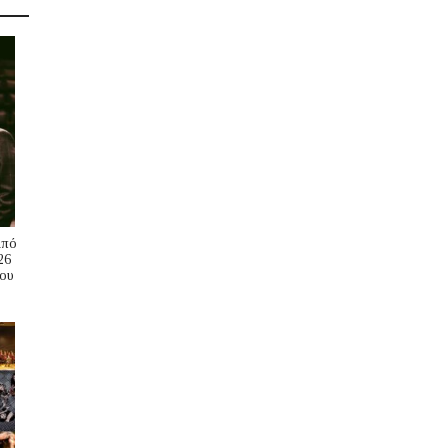
Από
26
ου