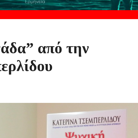
άδα” από την
ερλίδου