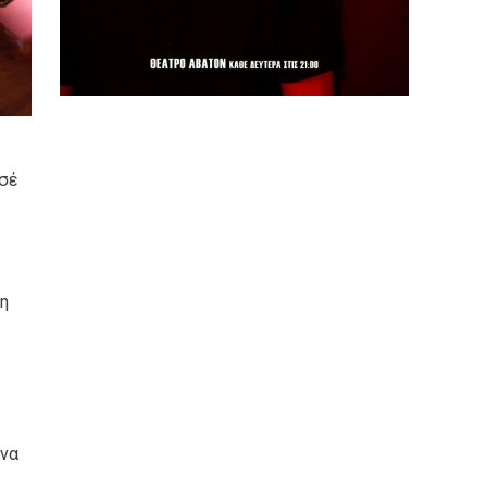
ησέ
τη
 να