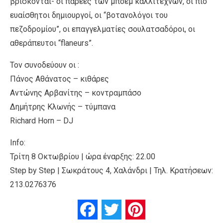
βρίσκονται- οι παρέες των μποέμ καλλιτεχνών, οι πιο
ευαίσθητοι δημιουργοί, οι “βοτανολόγοι του
πεζοδρομίου”, οι επαγγελματίες σουλατσαδόροι, οι
αθεράπευτοι “flaneurs”.
Τον συνοδεύουν οι :
Πάνος Αθάνατος – κιθάρες
Αντώνης Αρβανίτης – κοντραμπάσο
Δημήτρης Κλωνής – τύμπανα
Richard Horn – DJ
Info:
Τρίτη 8 Οκτωβρίου | ώρα έναρξης: 22.00
Step by Step | Σωκράτους 4, Χαλάνδρι | Τηλ. Κρατήσεων:
213.0276376
Facebook
Twitter
Pinterest