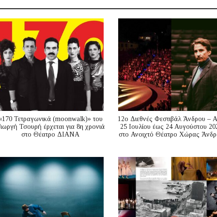
«170 Τετραγωνικά (moonwalk)» του
12ο Διεθνές Φεστιβάλ Άνδρου – 
ιωργή Τσουρή έρχεται για 8η χρονιά
25 Ιουλίου έως 24 Αυγούστου 20
στο Θέατρο ΔΙΑΝΑ
στο Ανοιχτό Θέατρο Χώρας Άνδρ