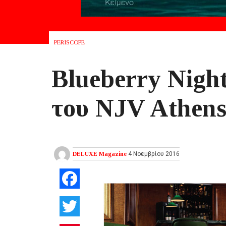
PERISCOPE
Blueberry Night
του NJV Athens
DELUXE Magazine
4 Νοεμβρίου 2016
Facebook
Twitter