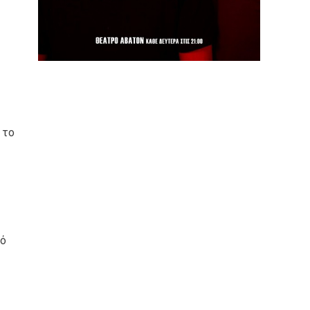
 το
κό