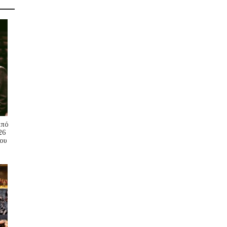
Από
26
ου