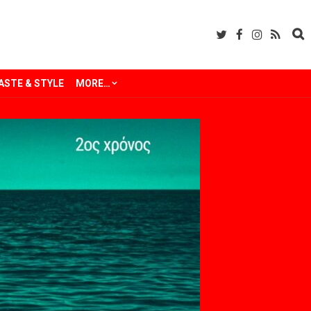
ASTE & STYLE
MORE…