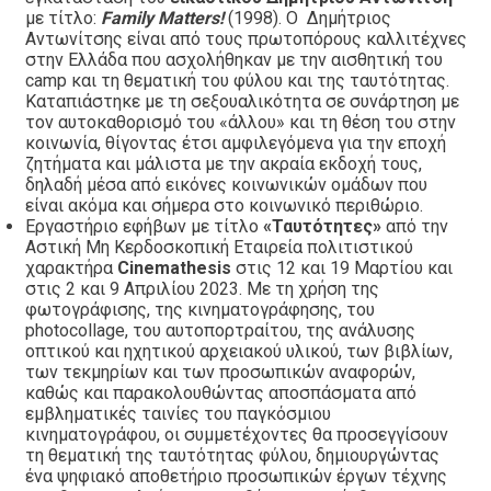
με τίτλο:
Family Matters!
(1998). Ο Δημήτριος
Αντωνίτσης είναι από τους πρωτοπόρους καλλιτέχνες
στην Ελλάδα που ασχολήθηκαν με την αισθητική του
camp και τη θεματική του φύλου και της ταυτότητας.
Καταπιάστηκε με τη σεξουαλικότητα σε συνάρτηση με
τον αυτοκαθορισμό του «άλλου» και τη θέση του στην
κοινωνία, θίγοντας έτσι αμφιλεγόμενα για την εποχή
ζητήματα και μάλιστα με την ακραία εκδοχή τους,
δηλαδή μέσα από εικόνες κοινωνικών ομάδων που
είναι ακόμα και σήμερα στο κοινωνικό περιθώριο.
Εργαστήριο εφήβων με τίτλο
«Ταυτότητες»
από την
Αστική Μη Κερδοσκοπική Εταιρεία πολιτιστικού
χαρακτήρα
Cinemathesis
στις 12 και 19 Μαρτίου και
στις 2 και 9 Απριλίου 2023. Με τη χρήση της
φωτογράφισης, της κινηματογράφησης, του
photocollage, του αυτοπορτραίτου, της ανάλυσης
οπτικού και ηχητικού αρχειακού υλικού, των βιβλίων,
των τεκμηρίων και των προσωπικών αναφορών,
καθώς και παρακολουθώντας αποσπάσματα από
εμβληματικές ταινίες του παγκόσμιου
κινηματογράφου, οι συμμετέχοντες θα προσεγγίσουν
τη θεματική της ταυτότητας φύλου, δημιουργώντας
ένα ψηφιακό αποθετήριο προσωπικών έργων τέχνης