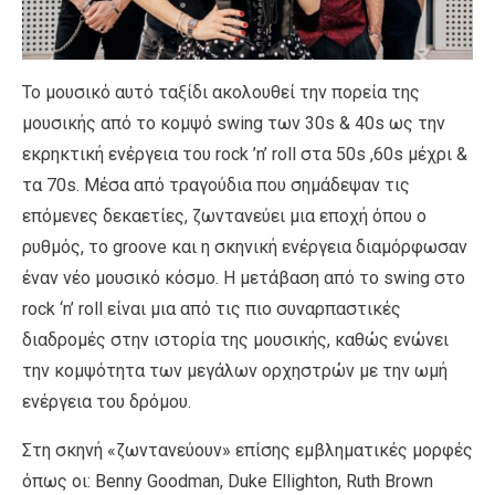
Το μουσικό αυτό ταξίδι ακολουθεί την πορεία της
μουσικής από το κομψό swing των 30s & 40s ως την
εκρηκτική ενέργεια του rock ’n’ roll στα 50s ,60s μέχρι &
τα 70s. Μέσα από τραγούδια που σημάδεψαν τις
επόμενες δεκαετίες, ζωντανεύει μια εποχή όπου ο
ρυθμός, το groove και η σκηνική ενέργεια διαμόρφωσαν
έναν νέο μουσικό κόσμο. Η μετάβαση από το swing στο
rock ‘n’ roll είναι μια από τις πιο συναρπαστικές
διαδρομές στην ιστορία της μουσικής, καθώς ενώνει
την κομψότητα των μεγάλων ορχηστρών με την ωμή
ενέργεια του δρόμου.
Στη σκηνή «ζωντανεύουν» επίσης εμβληματικές μορφές
όπως οι: Benny Goodman, Duke Ellighton, Ruth Brown