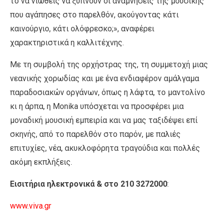
το να νιώθεις να ξυπνούν οι αναμνήσεις της μουσικής
που αγάπησες στο παρελθόν, ακούγοντας κάτι
καινούργιο, κάτι ολόφρεσκο;», αναφέρει
χαρακτηριστικά η καλλιτέχνης.
Με τη συμβολή της ορχήστρας της, τη συμμετοχή μιας
νεανικής χορωδίας και με ένα ενδιαφέρον αμάλγαμα
παραδοσιακών οργάνων, όπως η λάφτα, το μαντολίνο
κι η άρπα, η Monika υπόσχεται να προσφέρει μια
μοναδική μουσική εμπειρία και να μας ταξιδέψει επί
σκηνής, από το παρελθόν στο παρόν, με παλιές
επιτυχίες, νέα, ακυκλοφόρητα τραγούδια και πολλές
ακόμη εκπλήξεις.
Εισιτήρια ηλεκτρονικά & στο 210 3272000
:
www.viva.gr