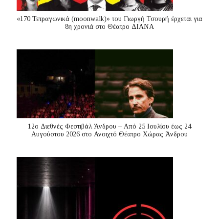
«170 Τετραγωνικά (moonwalk)» του Γιωργή Τσουρή έρχεται για
8η χρονιά στο Θέατρο ΔΙΑΝΑ
12ο Διεθνές Φεστιβάλ Άνδρου – Από 25 Ιουλίου έως 24
Αυγούστου 2026 στο Ανοιχτό Θέατρο Χώρας Άνδρου