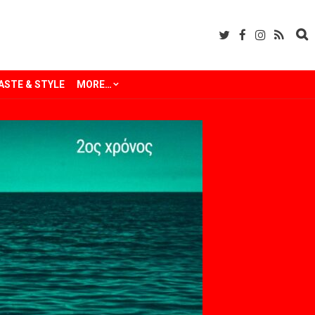
ASTE & STYLE
MORE…