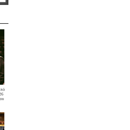
Από
26
ου