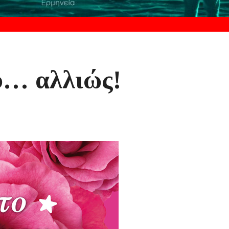
υ… αλλιώς!