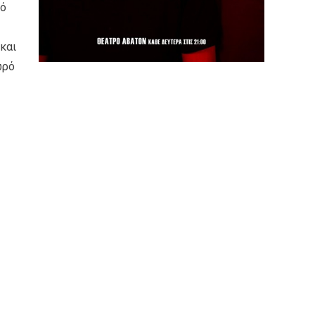
κό
 και
ωρό