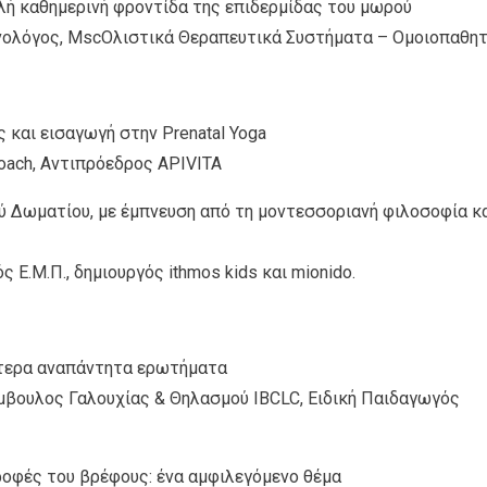
αλή καθημερινή φροντίδα της επιδερμίδας του μωρού
νολόγος, MscOλιστικά Θεραπευτικά Συστήματα – Ομοιοπαθητ
ς και εισαγωγή στην Prenatal Yoga
oach, Αντιπρόεδρος APIVITA
ύ Δωματίου, με έμπνευση από τη μοντεσσοριανή φιλοσοφία κ
 Ε.Μ.Π., δημιουργός ithmos kids και mionido.
νότερα αναπάντητα ερωτήματα
μβουλος Γαλουχίας & Θηλασμού IBCLC, Ειδική Παιδαγωγός
ροφές του βρέφους: ένα αμφιλεγόμενο θέμα