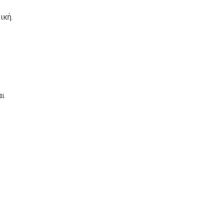
ική.
αι