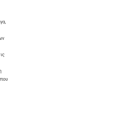
γα,
ων
τις
η
 που