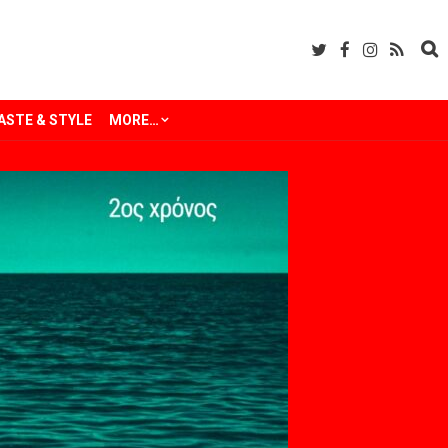
ASTE & STYLE
MORE…