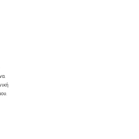
ό
να.
νική
ου.