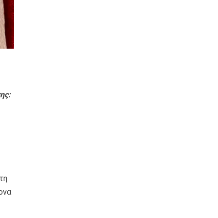
ης:
τη
ονα