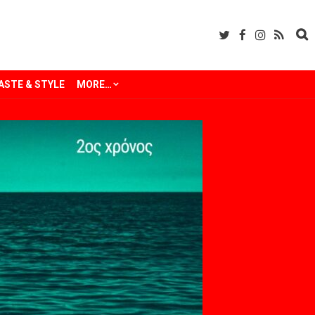
ASTE & STYLE
MORE…