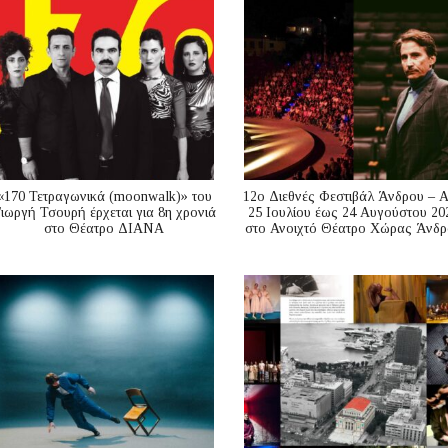
«170 Τετραγωνικά (moonwalk)» του
12ο Διεθνές Φεστιβάλ Άνδρου – 
ιωργή Τσουρή έρχεται για 8η χρονιά
25 Ιουλίου έως 24 Αυγούστου 20
στο Θέατρο ΔΙΑΝΑ
στο Ανοιχτό Θέατρο Χώρας Άνδρ