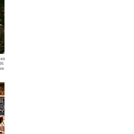
Από
26
ου