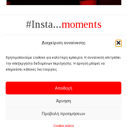
#Insta...
moments
Διαχείριση συναίνεσης
Χρησιμοποιούμε cookies για καλύτερη εμπειρία. Η συναίνεση επιτρέπει
την επεξεργασία δεδομένων περιήγησης. Η άρνηση μπορεί να
Πολυτέλεια δεν είναι το αντίθετο της ανέχειας, είναι το αντίθετο της
επηρεάσει κάποιες λειτουργίες.
χυδαιότητας
- Coco Chanel -
Αποδοχή
Άρνηση
Προβολή προτιμήσεων
Home
Terms of use
Privacy policy
Cookie policy
Contact
Cookie policy