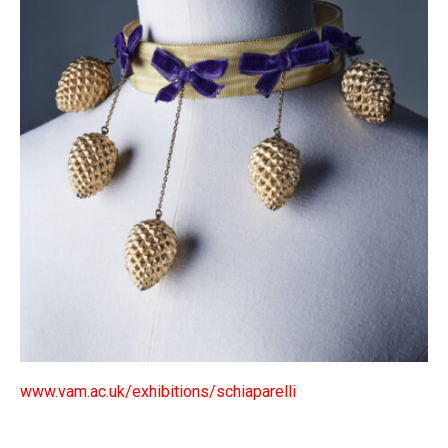
www.vam.ac.uk/exhibitions/schiaparelli