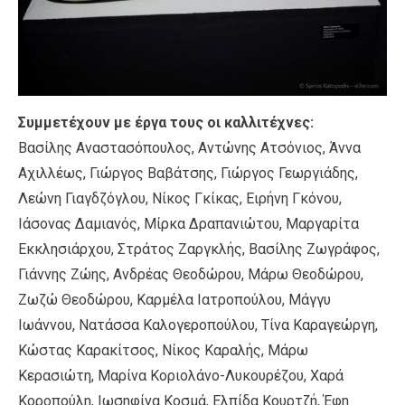
Συμμετέχουν με έργα τους οι καλλιτέχνες:
Βασίλης Αναστασόπουλος, Αντώνης Ατσόνιος, Άννα
Αχιλλέως, Γιώργος Βαβάτσης, Γιώργος Γεωργιάδης,
Λεώνη Γιαγδζόγλου, Νίκος Γκίκας, Ειρήνη Γκόνου,
Ιάσoνας Δαμιανός, Μίρκα Δραπανιώτου, Μαργαρίτα
Εκκλησιάρχου, Στράτος Ζαργκλής, Βασίλης Ζωγράφος,
Γιάννης Ζώης, Ανδρέας Θεοδώρου, Μάρω Θεοδώρου,
Ζωζώ Θεοδώρου, Καρμέλα Ιατροπούλου, Μάγγυ
Ιωάννου, Νατάσσα Καλογεροπούλου, Τίνα Καραγεώργη,
Κώστας Καρακίτσος, Νίκος Καραλής, Μάρω
Κερασιώτη, Μαρίνα Κοριολάνο-Λυκουρέζου, Χαρά
Κοροπούλη, Ιωσηφίνα Κοσμά, Ελπίδα Κουρτζή, Έφη