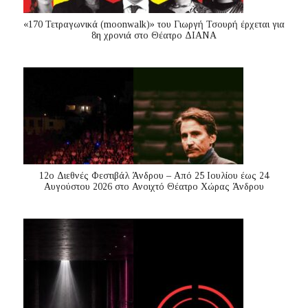
«170 Τετραγωνικά (moonwalk)» του Γιωργή Τσουρή έρχεται για
8η χρονιά στο Θέατρο ΔΙΑΝΑ
12ο Διεθνές Φεστιβάλ Άνδρου – Από 25 Ιουλίου έως 24
Αυγούστου 2026 στο Ανοιχτό Θέατρο Χώρας Άνδρου