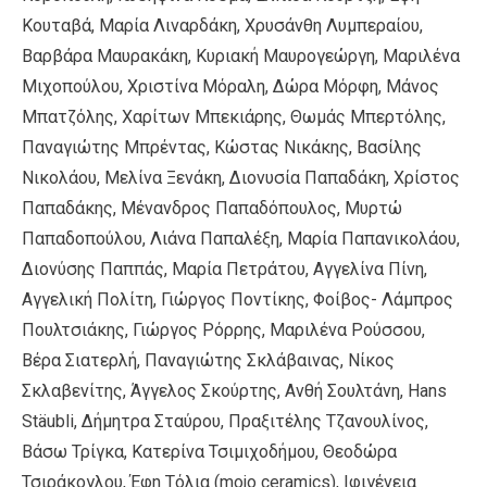
Κουταβά, Μαρία Λιναρδάκη, Χρυσάνθη Λυμπεραίου,
Βαρβάρα Μαυρακάκη, Κυριακή Μαυρογεώργη, Μαριλένα
Μιχοπούλου, Χριστίνα Μόραλη, Δώρα Μόρφη, Μάνος
Μπατζόλης, Χαρίτων Μπεκιάρης, Θωμάς Μπερτόλης,
Παναγιώτης Μπρέντας, Κώστας Νικάκης, Βασίλης
Νικολάου, Μελίνα Ξενάκη, Διονυσία Παπαδάκη, Χρίστος
Παπαδάκης, Μένανδρος Παπαδόπουλος, Μυρτώ
Παπαδοπούλου, Λιάνα Παπαλέξη, Μαρία Παπανικολάου,
Διονύσης Παππάς, Μαρία Πετράτου, Αγγελίνα Πίνη,
Αγγελική Πολίτη, Γιώργος Ποντίκης, Φοίβος- Λάμπρος
Πουλτσιάκης, Γιώργος Ρόρρης, Μαριλένα Ρούσσου,
Βέρα Σιατερλή, Παναγιώτης Σκλάβαινας, Νίκος
Σκλαβενίτης, Άγγελος Σκούρτης, Ανθή Σουλτάνη, Hans
Stäubli, Δήμητρα Σταύρου, Πραξιτέλης Τζανουλίνος,
Βάσω Τρίγκα, Κατερίνα Τσιμιχοδήμου, Θεοδώρα
Τσιράκογλου, Έφη Τόλια (mojo ceramics), Ιφιγένεια