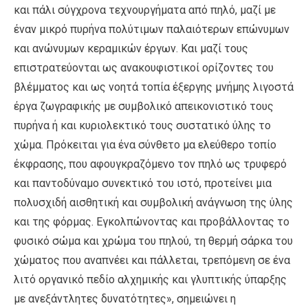
και πάλι σύγχρονα τεχνουργήματα από πηλό, μαζί με
έναν μικρό πυρήνα πολύτιμων παλαιότερων επώνυμων
και ανώνυμων κεραμικών έργων. Και μαζί τους
επιστρατεύονται ως ανακουφιστικοί ορίζοντες του
βλέμματος και ως νοητά τοπία έξεργης μνήμης λιγοστά
έργα ζωγραφικής με συμβολικό απεικονιστικό τους
πυρήνα ή και κυριολεκτικό τους συστατικό ύλης το
χώμα. Πρόκειται για ένα σύνθετο μα ελεύθερο τοπίο
έκφρασης, που αφουγκραζόμενο τον πηλό ως τρυφερό
και παντοδύναμο συνεκτικό του ιστό, προτείνει μια
πολυσχιδή αισθητική και συμβολική ανάγνωση της ύλης
και της φόρμας. Εγκολπώνοντας και προβάλλοντας το
φυσικό σώμα και χρώμα του πηλού, τη θερμή σάρκα του
χώματος που αναπνέει και πάλλεται, τρεπόμενη σε ένα
λιτό οργανικό πεδίο αλχημικής και γλυπτικής ύπαρξης
με ανεξάντλητες δυνατότητες», σημειώνει η