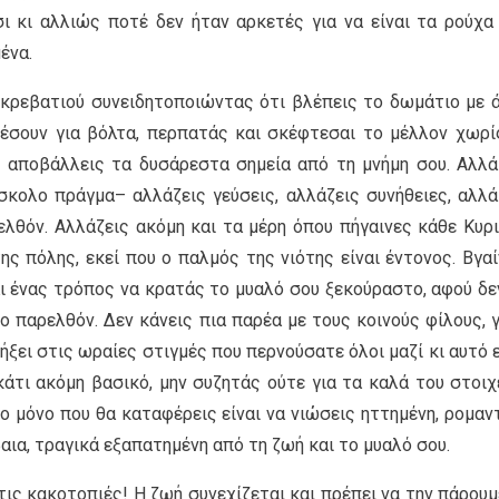
σι κι αλλιώς ποτέ δεν ήταν αρκετές για να είναι τα ρούχα
ένα.
 κρεβατιού συνειδητοποιώντας ότι βλέπεις το δωμάτιο με 
ρέσουν για βόλτα, περπατάς και σκέφτεσαι το μέλλον χωρί
 αποβάλλεις τα δυσάρεστα σημεία από τη μνήμη σου. Αλλά
κολο πράγμα– αλλάζεις γεύσεις, αλλάζεις συνήθειες, αλλά
ρελθόν. Αλλάζεις ακόμη και τα μέρη όπου πήγαινες κάθε Κυρι
ς πόλης, εκεί που ο παλμός της νιότης είναι έντονος. Βγαί
αι ένας τρόπος να κρατάς το μυαλό σου ξεκούραστο, αφού δε
ο παρελθόν. Δεν κάνεις πια παρέα με τους κοινούς φίλους, γ
λήξει στις ωραίες στιγμές που περνούσατε όλοι μαζί κι αυτό ε
άτι ακόμη βασικό, μην συζητάς ούτε για τα καλά του στοιχε
το μόνο που θα καταφέρεις είναι να νιώσεις ηττημένη, ρομαντ
αια, τραγικά εξαπατημένη από τη ζωή και το μυαλό σου.
τις κακοτοπιές! Η ζωή συνεχίζεται και πρέπει να την πάρουμ