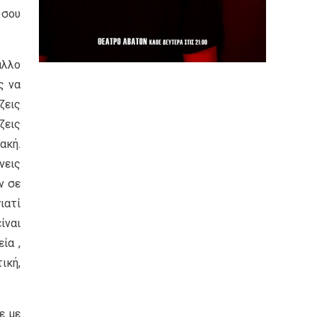
 σου
άλλο
ς να
ζεις
ζεις
ακή.
νεις
ν σε
ιατί
ίναι
ία ,
ική,
ε με