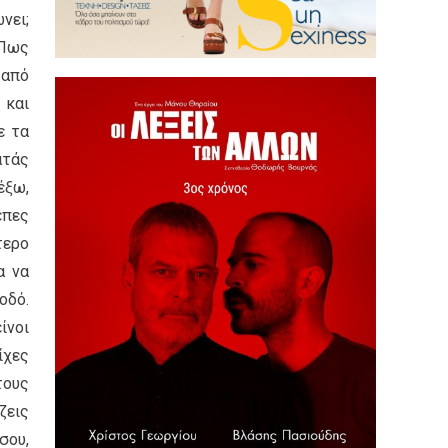
νει;
 Πως
 από
 και
ε τα
ατάς
έξω,
επες
τερο
α να
οδό.
ίνοι
ίχες
τους
ζεις
σου,