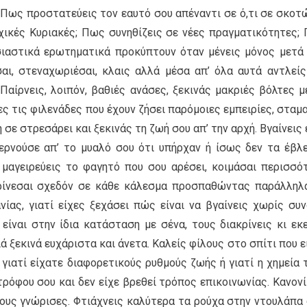
 Πως προστατεύεις τον εαυτό σου απέναντι σε ό,τι σε σκοτώ
χικές Κυριακές; Πως συνηθίζεις σε νέες πραγματικότητες;
σιαστικά ερωτηματικά προκύπτουν όταν μένεις μόνος μετά
αι, στεναχωριέσαι, κλαις αλλά μέσα απ’ όλα αυτά αντλείς
 Παίρνεις, λοιπόν, βαθιές ανάσες, ξεκινάς μακριές βόλτες μ
ες τις φιλενάδες που έχουν ζήσει παρόμοιες εμπειρίες, σταμ
 σε στρεσάρει και ξεκινάς τη ζωή σου απ’ την αρχή. Βγαίνεις 
ερνούσε απ’ το μυαλό σου ότι υπήρχαν ή ίσως δεν τα έβλ
 μαγειρεύεις το φαγητό που σου αρέσει, κοιμάσαι περισσό
κρίνεσαι σχεδόν σε κάθε κάλεσμα προσπαθώντας παράλληλ
ας, γιατί είχες ξεχάσει πώς είναι να βγαίνεις χωρίς συν
ίναι στην ίδια κατάσταση με σένα, τους διακρίνεις κι εκε
ά ξεκινά ευχάριστα και άνετα. Καλείς φίλους στο σπίτι που ε
 γιατί είχατε διαφορετικούς ρυθμούς ζωής ή γιατί η χημεία 
ρόφου σου και δεν είχε βρεθεί τρόπος επικοινωνίας. Κανονί
τους γνώρισες. Φτιάχνεις καλύτερα τα ρούχα στην ντουλάπα 