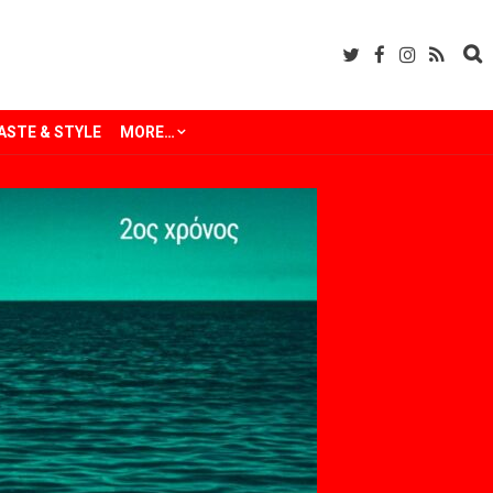
ASTE & STYLE
MORE…