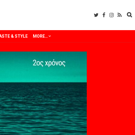
ASTE & STYLE
MORE…