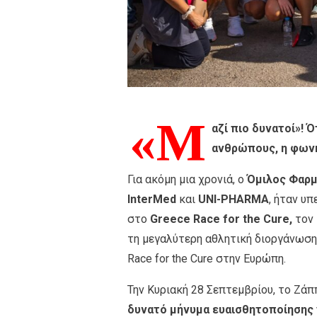
«Μ
αζί πιο δυνατοί»! 
ανθρώπους, η φωνή
Για ακόμη μια χρονιά, ο
Όμιλος Φαρμ
InterMed
και
UNI-PHARMΑ
, ήταν υ
στο
Greece Race for the Cure,
τον
τη μεγαλύτερη αθλητική διοργάνωση
Race for the Cure στην Ευρώπη.
Την Κυριακή 28 Σεπτεμβρίου, το Ζάππ
δυνατό μήνυμα ευαισθητοποίησης 