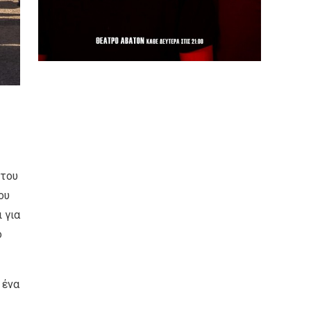
 του
ου
 για
o
 ένα