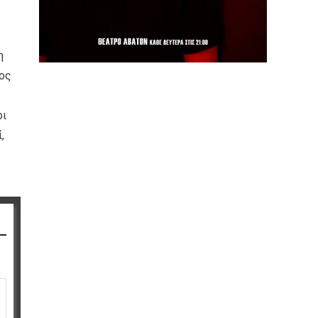
η
ιος
ρι
,