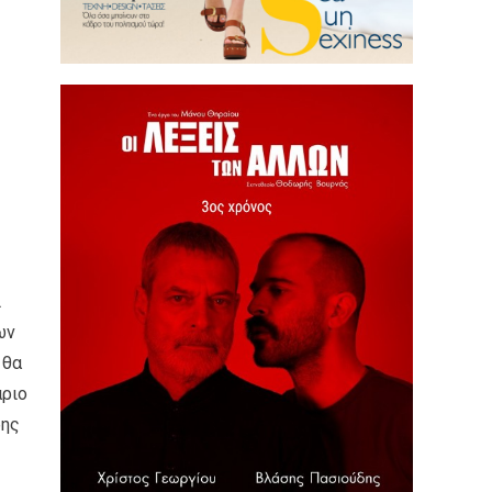
ι
ων
 θα
άριο
ρης