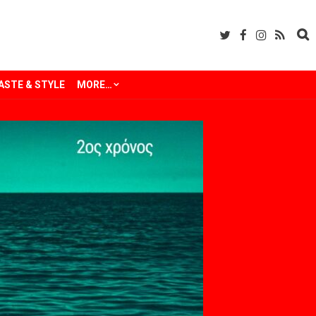
ASTE & STYLE
MORE…