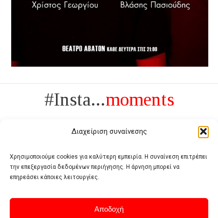
#Insta...
moments
Διαχείριση συναίνεσης
Χρησιμοποιούμε cookies για καλύτερη εμπειρία. Η συναίνεση επιτρέπει
την επεξεργασία δεδομένων περιήγησης. Η άρνηση μπορεί να
Πολυτέλεια δεν είναι το αντίθετο της ανέχειας, είναι το αντίθετο της
επηρεάσει κάποιες λειτουργίες.
χυδαιότητας
- Coco Chanel -
Αποδοχή