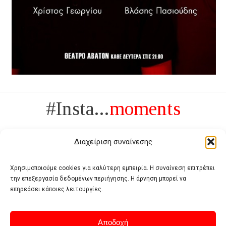
#Insta...
moments
Διαχείριση συναίνεσης
Χρησιμοποιούμε cookies για καλύτερη εμπειρία. Η συναίνεση επιτρέπει
την επεξεργασία δεδομένων περιήγησης. Η άρνηση μπορεί να
Πολυτέλεια δεν είναι το αντίθετο της ανέχειας, είναι το αντίθετο της
επηρεάσει κάποιες λειτουργίες.
χυδαιότητας
- Coco Chanel -
Αποδοχή