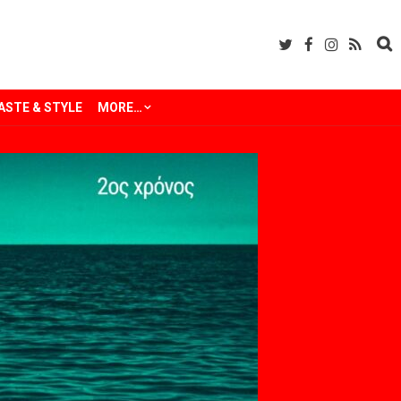
ASTE & STYLE
MORE…