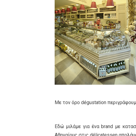
Με τον όρο dégustation περιγράφουμ
Εδώ μιλάμε για ένα brand με κατασ
Αθηναίους στις délicatessen απολάυ