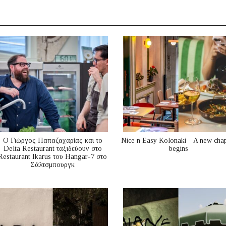
Ο Γιώργος Παπαζαχαρίας και το
Nice n Easy Kolonaki – A new cha
Delta Restaurant ταξιδεύουν στο
begins
Restaurant Ikarus του Hangar-7 στο
Σάλτσμπουργκ