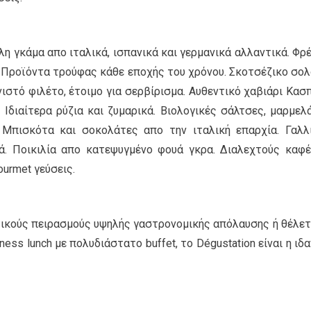
άλη γκάμα απο ιταλικά, ισπανικά και γερμανικά αλλαντικά. Φρ
ά. Προϊόντα τρούφας κάθε εποχής του χρόνου. Σκοτσέζικο σολ
ιστό φιλέτο, έτοιμο για σερβίρισμα. Αυθεντικό χαβιάρι Κασπ
 Ιδιαίτερα ρύζια και ζυμαρικά. Βιολογικές σάλτσες, μαρμελ
 Μπισκότα και σοκολάτες απο την ιταλική επαρχία. Γαλλ
ά. Ποικιλία απο κατεψυγμένο φουά γκρα. Διαλεχτούς καφέ
ourmet γεύσεις.
τικούς πειρασμούς υψηλής γαστρονομικής απόλαυσης ή θέλετ
ess lunch με πολυδιάστατο buffet, το Dégustation είναι η ιδα