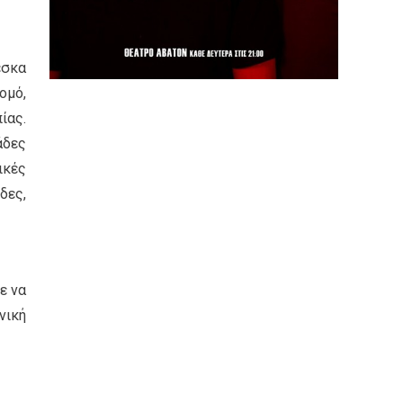
έσκα
ομό,
ίας.
άδες
ικές
δες,
ε να
νική