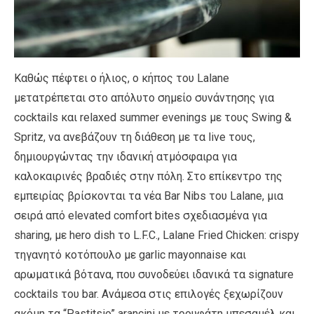
Καθώς πέφτει ο ήλιος, ο κήπος του Lalane
μετατρέπεται στο απόλυτο σημείο συνάντησης για
cocktails και relaxed summer evenings με τους Swing &
Spritz, να ανεβάζουν τη διάθεση με τα live τους,
δημιουργώντας την ιδανική ατμόσφαιρα για
καλοκαιρινές βραδιές στην πόλη. Στο επίκεντρο της
εμπειρίας βρίσκονται τα νέα Bar Nibs του Lalane, μια
σειρά από elevated comfort bites σχεδιασμένα για
sharing, με hero dish το L.F.C., Lalane Fried Chicken: crispy
τηγανητό κοτόπουλο με garlic mayonnaise και
αρωματικά βότανα, που συνοδεύει ιδανικά τα signature
cocktails του bar. Ανάμεσα στις επιλογές ξεχωρίζουν
ακόμη τα “Pastitsio” arancini με τρουφάτη μπεσαμέλ και