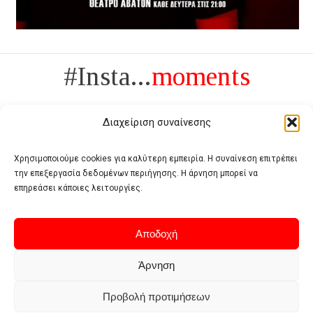
#Insta...
moments
Διαχείριση συναίνεσης
Χρησιμοποιούμε cookies για καλύτερη εμπειρία. Η συναίνεση επιτρέπει
την επεξεργασία δεδομένων περιήγησης. Η άρνηση μπορεί να
Πολυτέλεια δεν είναι το αντίθετο της ανέχειας, είναι το αντίθετο της
επηρεάσει κάποιες λειτουργίες.
χυδαιότητας
- Coco Chanel -
Αποδοχή
Άρνηση
Προβολή προτιμήσεων
Home
Terms of use
Privacy policy
Cookie policy
Contact