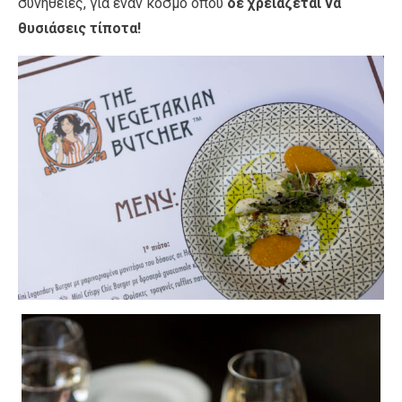
συνήθειες, για έναν κόσμο όπου
δε χρειάζεται να
θυσιάσεις τίποτα!