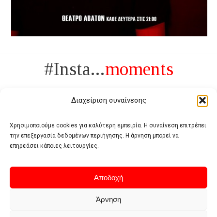
#Insta...
moments
Διαχείριση συναίνεσης
Χρησιμοποιούμε cookies για καλύτερη εμπειρία. Η συναίνεση επιτρέπει
την επεξεργασία δεδομένων περιήγησης. Η άρνηση μπορεί να
Πολυτέλεια δεν είναι το αντίθετο της ανέχειας, είναι το αντίθετο της
επηρεάσει κάποιες λειτουργίες.
χυδαιότητας
- Coco Chanel -
Αποδοχή
Άρνηση