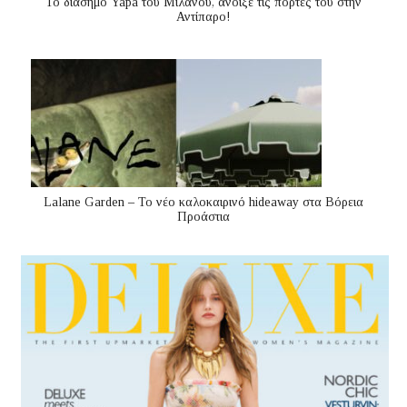
Το διάσημο Yapa του Μιλάνου, άνοιξε τις πόρτες του στην
Αντίπαρο!
Lalane Garden – Το νέο καλοκαιρινό hideaway στα Βόρεια
Προάστια