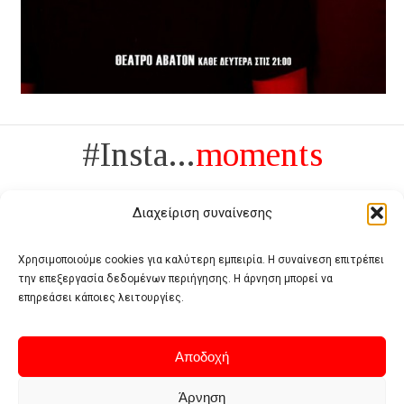
#Insta...
moments
Διαχείριση συναίνεσης
Χρησιμοποιούμε cookies για καλύτερη εμπειρία. Η συναίνεση επιτρέπει
την επεξεργασία δεδομένων περιήγησης. Η άρνηση μπορεί να
Πολυτέλεια δεν είναι το αντίθετο της ανέχειας, είναι το αντίθετο της
επηρεάσει κάποιες λειτουργίες.
χυδαιότητας
- Coco Chanel -
Αποδοχή
Άρνηση