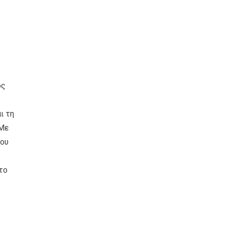
ος
ι τη
 Με
του
το