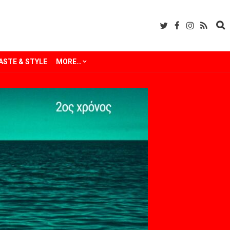
ASTE & STYLE
MORE…