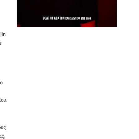
lin
ε
ιο
ου.
ους
ας,