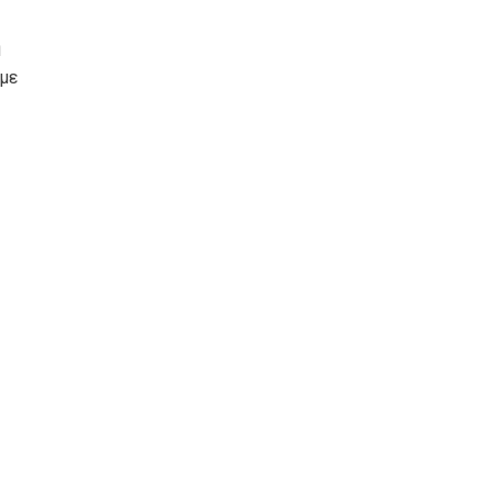
η
 με