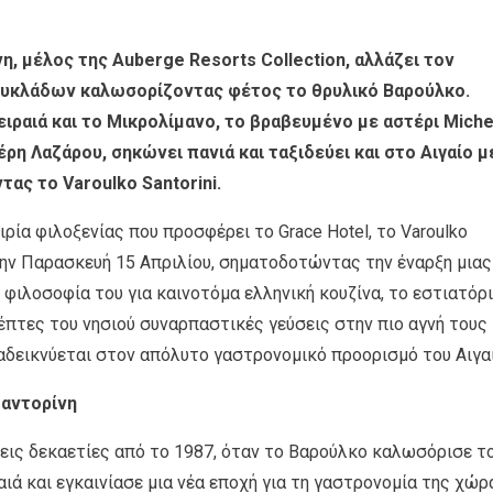
η, μέλος της Auberge Resorts Collection, αλλάζει τον
Κυκλάδων καλωσορίζοντας φέτος το θρυλικό Βαρούλκο.
ιραιά και το Μικρολίμανο, το βραβευμένο με αστέρι Miche
ρη Λαζάρου, σηκώνει πανιά και ταξιδεύει και στο Αιγαίο μ
ας το Varoulko Santorini.
ρία φιλοξενίας που προσφέρει το Grace Hotel, το Varoulko
υ την Παρασκευή 15 Απριλίου, σηματοδοτώντας την έναρξη μιας
φιλοσοφία του για καινοτόμα ελληνική κουζίνα, το εστιατόρ
έπτες του νησιού συναρπαστικές γεύσεις στην πιο αγνή τους
αναδεικνύεται στον απόλυτο γαστρονομικό προορισμό του Αιγαί
Σαντορίνη
εις δεκαετίες από το 1987, όταν το Βαρούλκο καλωσόρισε τ
ά και εγκαινίασε μια νέα εποχή για τη γαστρονομία της χώρ