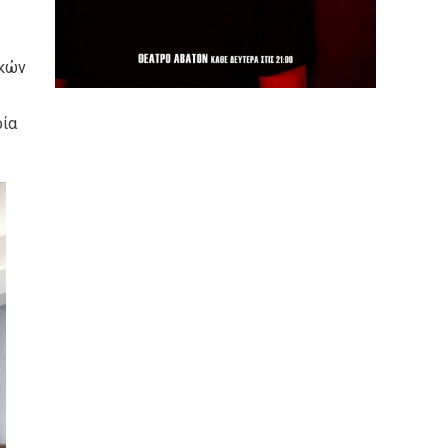
ικών
ρία