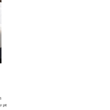
α
υ με