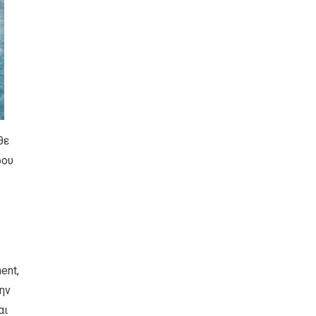
θε
ρου
ent,
ην
αι