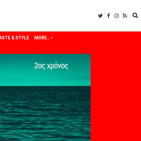
ASTE & STYLE
MORE…