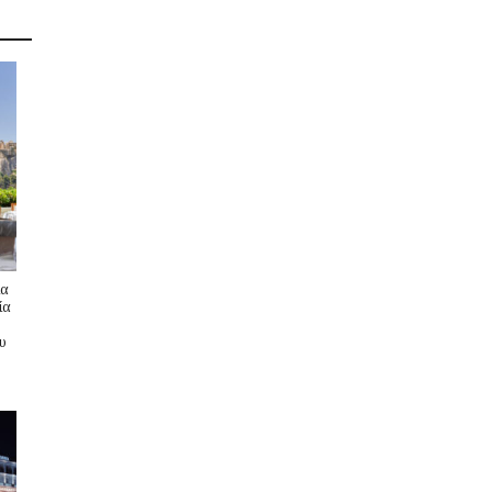
ία
ία
υ