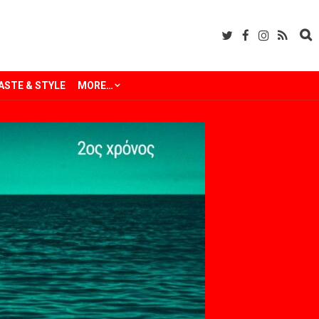
ASTE & STYLE
MORE…