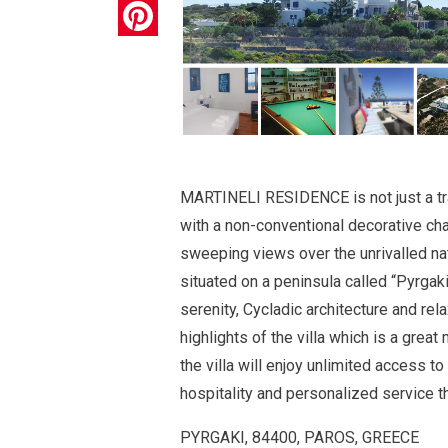
Pinterest
MARTINELI RESIDENCE is not just a trad
with a non-conventional decorative ch
sweeping views over the unrivalled nat
situated on a peninsula called “Pyrgak
serenity, Cycladic architecture and rel
highlights of the villa which is a grea
the villa will enjoy unlimited access to
hospitality and personalized service t
PYRGAKI, 84400, PAROS, GREECE