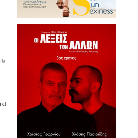
lla
 at