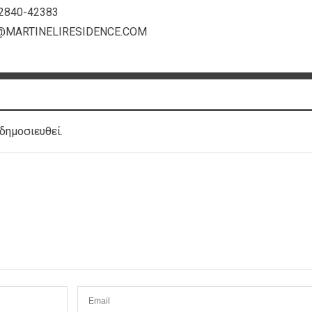
22840-42383
@MARTINELIRESIDENCE.COM
δημοσιευθεί.