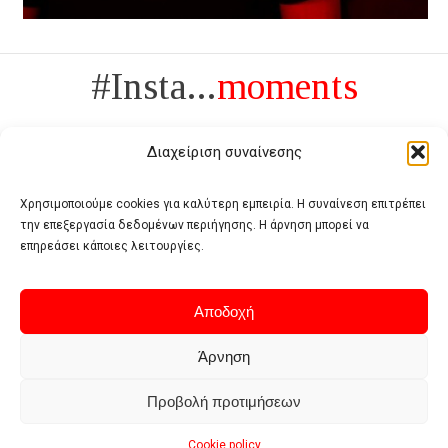
#Insta...
moments
Διαχείριση συναίνεσης
Χρησιμοποιούμε cookies για καλύτερη εμπειρία. Η συναίνεση επιτρέπει
την επεξεργασία δεδομένων περιήγησης. Η άρνηση μπορεί να
Πολυτέλεια δεν είναι το αντίθετο της ανέχειας, είναι το αντίθετο της
επηρεάσει κάποιες λειτουργίες.
χυδαιότητας
- Coco Chanel -
Αποδοχή
Άρνηση
Προβολή προτιμήσεων
Home
Terms of use
Privacy policy
Cookie policy
Contact
Cookie policy