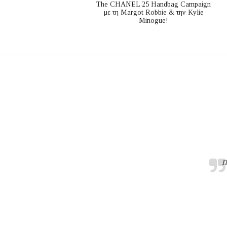
The CHANEL 25 Handbag Campaign
με τη Margot Robbie & την Kylie
Minogue!
Π