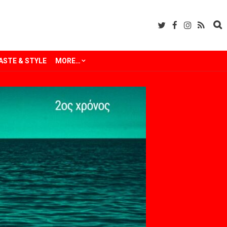
ASTE & STYLE
MORE…