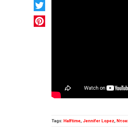
Twitter
Pinterest
Tags:
Halftime
,
Jennifer Lopez
,
Ντοκ