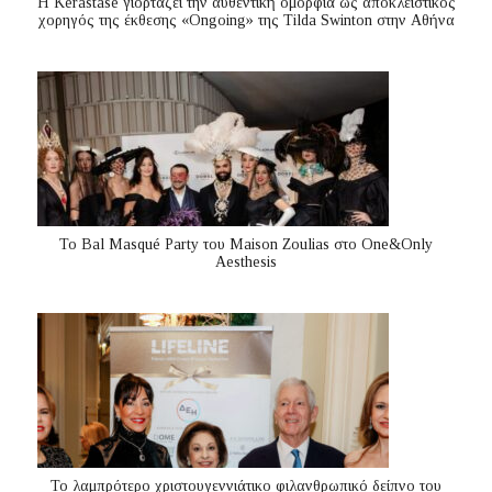
Η Kérastase γιορτάζει την αυθεντική ομορφιά ως αποκλειστικός
χορηγός της έκθεσης «Ongoing» της Tilda Swinton στην Αθήνα
Το Bal Masqué Party του Maison Zoulias στο One&Only
Aesthesis
Το λαμπρότερο χριστουγεννιάτικο φιλανθρωπικό δείπνο του