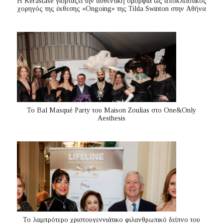
Η Kérastase γιορτάζει την αυθεντική ομορφιά ως αποκλειστικός
χορηγός της έκθεσης «Ongoing» της Tilda Swinton στην Αθήνα
Το Bal Masqué Party του Maison Zoulias στο One&Only
Aesthesis
Το λαμπρότερο χριστουγεννιάτικο φιλανθρωπικό δείπνο του