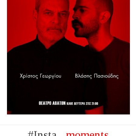
#Insta...
moments