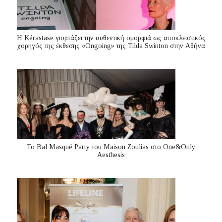
Η Kérastase γιορτάζει την αυθεντική ομορφιά ως αποκλειστικός
χορηγός της έκθεσης «Ongoing» της Tilda Swinton στην Αθήνα
Το Bal Masqué Party του Maison Zoulias στο One&Only
Aesthesis