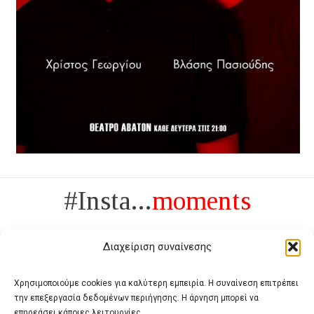
#Insta...
moments
Διαχείριση συναίνεσης
Χρησιμοποιούμε cookies για καλύτερη εμπειρία. Η συναίνεση επιτρέπει
την επεξεργασία δεδομένων περιήγησης. Η άρνηση μπορεί να
Πολυτέλεια δεν είναι το αντίθετο της ανέχειας, είναι το αντίθετο της
επηρεάσει κάποιες λειτουργίες.