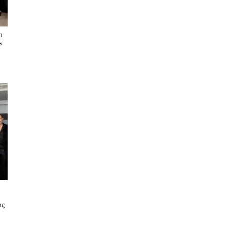
n
s
ας