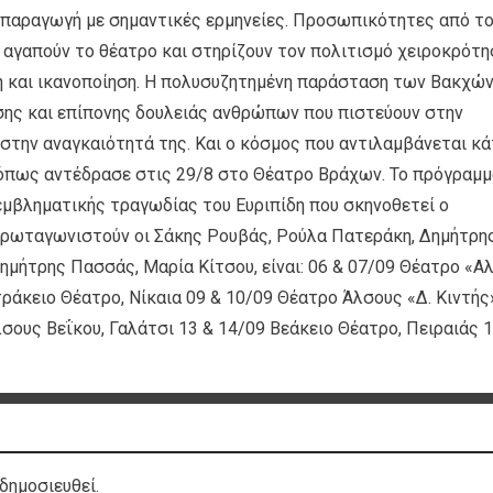
η παραγωγή με σημαντικές ερμηνείες. Προσωπικότητες από τ
 αγαπούν το θέατρο και στηρίζουν τον πολιτισμό χειροκρότη
η και ικανοποίηση. Η πολυσυζητημένη παράσταση των Βακχώ
σης και επίπονης δουλειάς ανθρώπων που πιστεύουν στην
 στην αναγκαιότητά της. Και ο κόσμος που αντιλαμβάνεται κά
ι όπως αντέδρασε στις 29/8 στο Θέατρο Βράχων. Το πρόγραμμ
μβληματικής τραγωδίας του Ευριπίδη που σκηνοθετεί ο
πρωταγωνιστούν οι Σάκης Ρουβάς, Ρούλα Πατεράκη, Δημήτρη
Δημήτρης Πασσάς, Μαρία Κίτσου, είναι: 06 & 07/09 Θέατρο «Αλ
ράκειο Θέατρο, Νίκαια 09 & 10/09 Θέατρο Άλσους «Δ. Κιντής
ους Βεΐκου, Γαλάτσι 13 & 14/09 Βεάκειο Θέατρο, Πειραιάς 1
δημοσιευθεί.