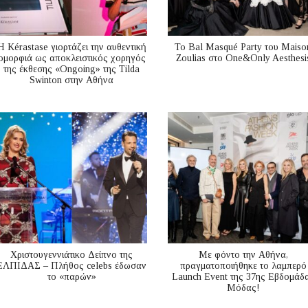
Η Kérastase γιορτάζει την αυθεντική
Το Bal Masqué Party του Maiso
ομορφιά ως αποκλειστικός χορηγός
Zoulias στο One&Only Aesthesi
της έκθεσης «Ongoing» της Tilda
Swinton στην Αθήνα
Χριστουγεννιάτικο Δείπνο της
Με φόντο την Αθήνα,
ΕΛΠΙΔΑΣ – Πλήθος celebs έδωσαν
πραγματοποιήθηκε το λαμπερό
το «παρών»
Launch Event της 37ης Εβδομάδ
Μόδας!