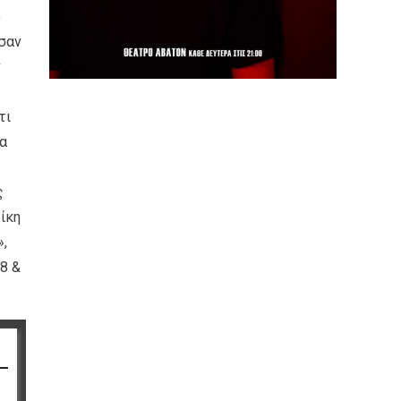
ο
σαν
ν
τι
α
ς
ίκη
»,
8 &