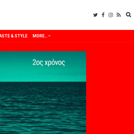
ASTE & STYLE
MORE…