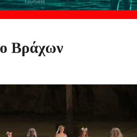
ρο Βράχων