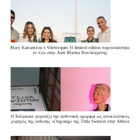
Mary Katrantzou x Vilebrequin: Η limited-edition παρουσιάστηκε
εν πλω στην Astir Marina Βουλιαγμένης
Η Kérastase γιορτάζει την αυθεντική ομορφιά ως αποκλειστικός
χορηγός της έκθεσης «Ongoing» της Tilda Swinton στην Αθήνα