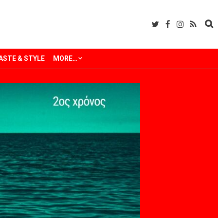
ASTE & STYLE
MORE…