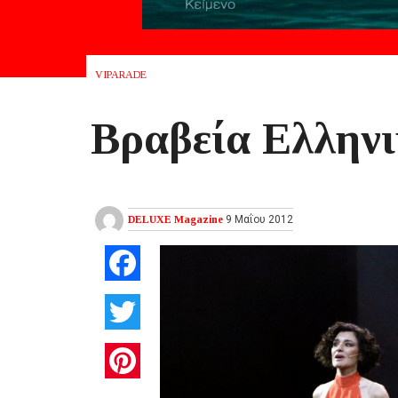
VIPARADE
Βραβεία Ελλην
DELUXE Magazine
9 Μαΐου 2012
Facebook
Twitter
Pinterest